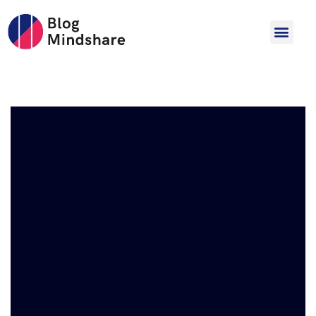
Hopp
til
innholdet