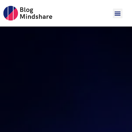
Hopp
til
innholdet