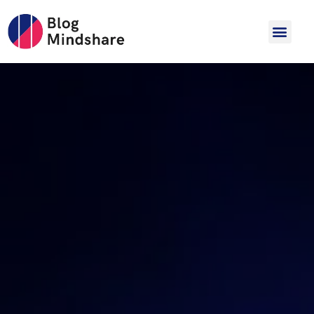
Hopp
til
innholdet